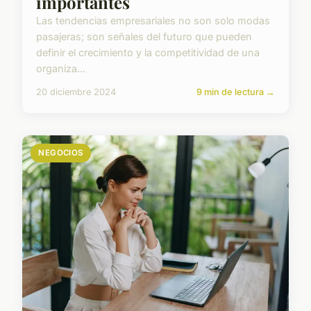
importantes
Las tendencias empresariales no son solo modas
pasajeras; son señales del futuro que pueden
definir el crecimiento y la competitividad de una
organiza...
20 diciembre 2024
9 min de lectura →
NEGOCIOS