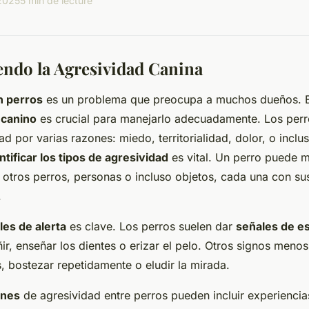
2025
5 min de lecture
ndo la Agresividad Canina
n perros
es un problema que preocupa a muchos dueños. E
canino
es crucial para manejarlo adecuadamente. Los per
d por varias razones: miedo, territorialidad, dolor, o inclus
ntificar los tipos de agresividad
es vital. Un perro puede m
 otros perros, personas o incluso objetos, cada una con sus
.
les de alerta
es clave. Los perros suelen dar
señales de e
ir, enseñar los dientes o erizar el pelo. Otros signos meno
s, bostezar repetidamente o eludir la mirada.
unes
de agresividad entre perros pueden incluir experienci