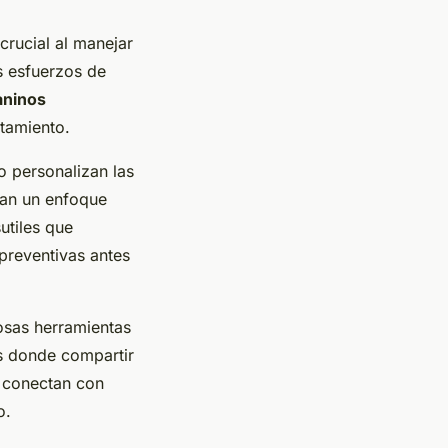
crucial al manejar
s esfuerzos de
aninos
tamiento.
o personalizan las
nan un enfoque
utiles que
preventivas antes
osas herramientas
os donde compartir
o conectan con
o.