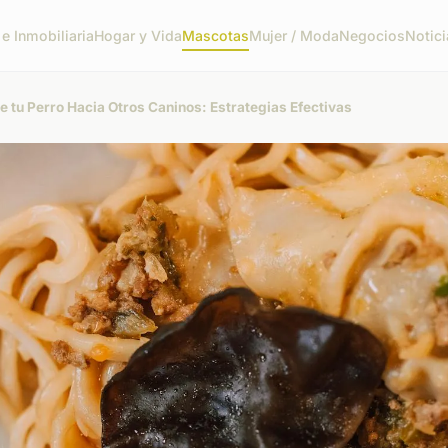
e Inmobiliaria
Hogar y Vida
Mascotas
Mujer / Moda
Negocios
Notic
 tu Perro Hacia Otros Caninos: Estrategias Efectivas