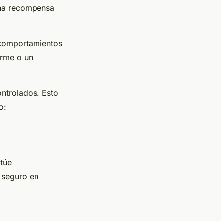
 una recompensa
 comportamientos
irme o un
ontrolados. Esto
o:
ctúe
 seguro en