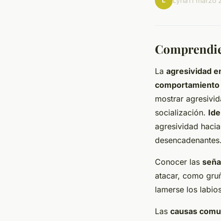
L
Lyna
11 marzo 
Comprendie
La
agresividad e
comportamiento 
mostrar agresivida
socialización.
Ide
agresividad hacia
desencadenantes
Conocer las
seña
atacar, como gruñ
lamerse los labio
Las
causas com