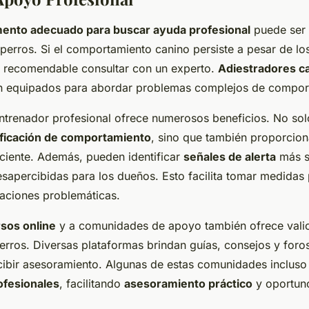
nto adecuado para buscar ayuda profesional
puede ser 
 perros. Si el comportamiento canino persiste a pesar de lo
s recomendable consultar con un experto.
Adiestradores c
n equipados para abordar problemas complejos de compor
ntrenador profesional ofrece numerosos beneficios. No sol
ificación de comportamiento
, sino que también proporcio
iciente. Además, pueden identificar
señales de alerta
más s
sapercibidas para los dueños. Esto facilita tomar medidas 
uaciones problemáticas.
sos online
y a comunidades de apoyo también ofrece vali
rros. Diversas plataformas brindan guías, consejos y for
ecibir asesoramiento. Algunas de estas comunidades inclus
ofesionales
, facilitando
asesoramiento práctico
y oportun