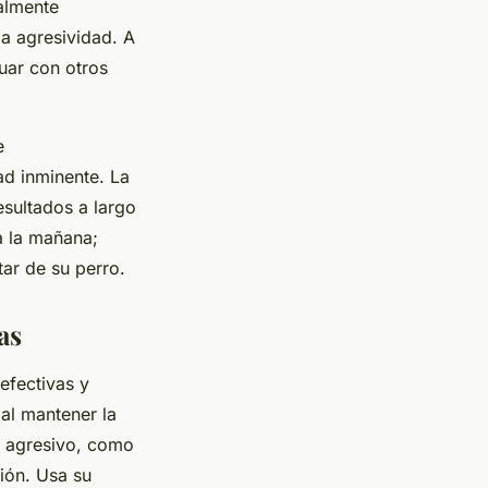
almente
la agresividad. A
tuar con otros
e
ad inminente. La
esultados a largo
a la mañana;
tar de su perro.
as
 efectivas y
al mantener la
agresivo, como
ción. Usa su