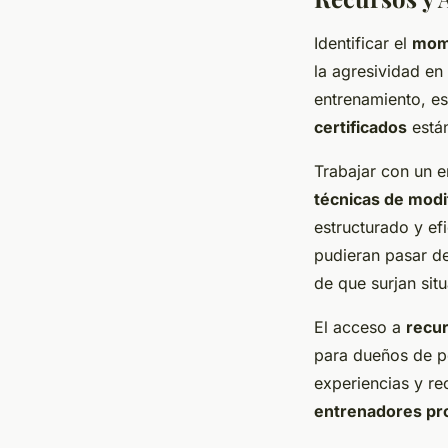
Identificar el
mome
la agresividad en
entrenamiento, e
certificados
está
Trabajar con un e
técnicas de mod
estructurado y ef
pudieran pasar de
de que surjan sit
El acceso a
recur
para dueños de pe
experiencias y r
entrenadores pr